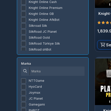
Knight Online Premium
Knight On
Knight Online GB
Ca
Knight Online AfkBot
Silkroad Silk
1,839.99
SilkRoad JC Planet
SilkRoad Gold
SilkRoad Türkiye Silk
Sepe
SilkRoad phBot
SilkRoad SBot
PUBG Mobile UC - E-Pin
Marka
League Of Legends EU WEST
Metin2 Yang WON
Free Fire Elmas EU/TR (Epin)
NTTGame
Free Fire Elmas Global (Epin)
HyoCard
Zula Altın
Joymax
Roblox Robux
JC Planet
Point Blank TG
Gamegami
Honor of Nations Cash
PHBOT
Knight
Google Play TL
Platinum
Bot-Cave