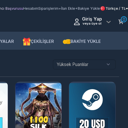
şvurusu
Hesabım
Siparişlerim
+İlan Ekle
+Bakiye Yükle
Türkçe / TL
Giriş Yap
0
veya üye ol
AR
ÇEKİLİŞLER
BAKİYE YÜKLE