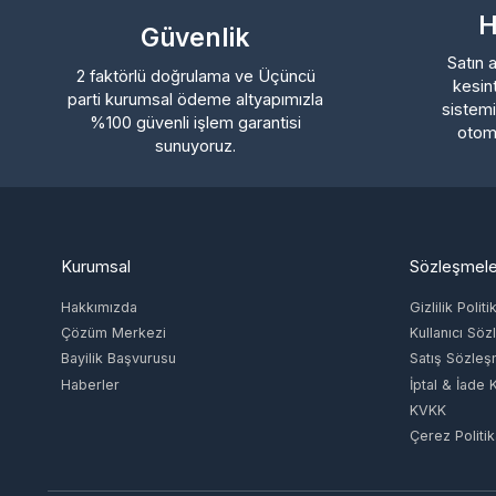
%100 güvenli işlem garantisi
otomatik
Milli Piyango Online
Supercell
sunuyoruz.
Xbox Live Gift Card (USD)
Raid Shadow Legends
Nintendo Eshop Gift Card US (United
Century Games
States)
Nexon
Dsmart
Electronic Arts
Fizy
Kurumsal
Sözleşmeler
Gain
Dragon Trail Elmas
NetEase Games
Hakkımızda
Gizlilik Politikas
Kung Fu Saga Elmas
Lilith Games
Çözüm Merkezi
Kullanıcı Sözle
Nowa Online Elmas
Grinding Gear Games
Bayilik Başvurusu
Satış Sözleşme
Undawn ID Yüklet
paysafecard
Haberler
İptal & İade Koşu
Arena of Valor (TR/EU)
Farlight Games
KVKK
Rise Online Arcana Scroll
Joyme Technology PTE. LTD.
Çerez Politikası
Honor of Kings TR ID Yüklet
PCCW Media Group
NetEase Prepaid E-Pin
Naver Z Corporation
The Lord of the Rings: Rise to War
StarMaker Interactive Inc.
İletişim
Infinite Lagrange
Chamet Team
Unvan
Adres
Infinite Borders
Vergi Dairesi /
Livu Team
ING TECH
AKDENİZ MAH. 
Numarası
Blood Strike
SGRA Studio
MÜHENDİSLİK
FETHİBEY CAD.
KONAK/4651629274
EVE Echoes
LİMİTED ŞİRKETİ
TOWER NO: 55 
Miniclip
KAPI NO: 091 