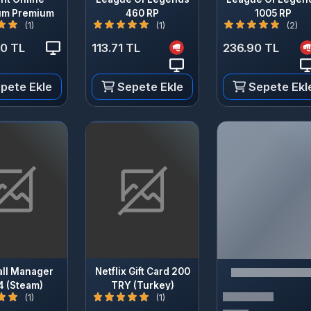
(1)
(1)
(2)
 TL
113.71 TL
236.90 TL
te Ekle
Sepete Ekle
Sepete Ekle
 Manager
Netflix Gift Card 200
Steam)
TRY (Turkey)
(1)
(1)
 TL
1,113.69 TL