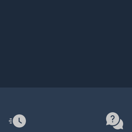
lı Teslimat
Destek Servisi
ığınız tüm ürünler 7/24
Canlı destek, WhatsApp ve
iz çalışan otomasyon
Discord üzerinden uzman
z sayesinde anında ve
ekibimize dilediğiniz an ulaşa