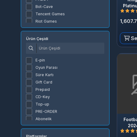
Google Play EURO
Tencent Games
Google Play USD
1,607.70
Riot Games
Razer Gold TL
Gameforge
Razer Gold USD
Garena
Sepe
Ürün Çeşidi
Razer Gold EURO
Lokum Games
Steam USD
Roblox Corporation
Steam EURO
Nfinity Games
E-pin
App Store Hediye Kartı USD
Honor Of Nations
Oyun Parası
Bombom Kupon
Google
Süre Kartı
Rise Online World Cash
Razer
Gift Card
Rise Online World Premium
Valve Corporation
Prepaid
Rise Online World Gold
Apple
CD-Key
XBOX Live Hediye Kartı (TR)
Rokogame
Top-up
Joygame
Xbox
PRE-ORDER
Pasha Fencer Elmas
4399en Game
Abonelik
Football
WolfTeam Nakit
joygame
2024 (
RigorZ
Rigorz
Platformlar
M24 Pro
M24PRO
4,782.31
İstanbul Kıyamet Vakti
Sobee
PlayStation Gift Card US