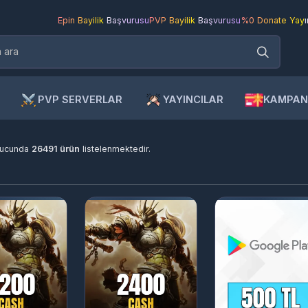
Epin Bayilik Başvurusu
PVP Bayilik Başvurusu
%0 Donate Yayıncı Ba
PVP SERVERLAR
YAYINCILAR
KAMPANYAL
unda
26491 ürün
listelenmektedir.