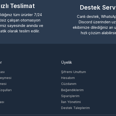
 olarak teslim edilir.
hızlı çözüm alabilirsiniz.
Üyelik
ı
Şifremi Unuttum
şmesi
Hesabım
si
Cüzdanım
lları
Beğendiklerim
Siparişlerim
İlan Yönetimi
Destek Taleplerim
Müşteri Temsilcisi
İletişim E-Posta
ŞEHİT
-
info@epinglobal.com
 HERİS
İÇ
KONAK/