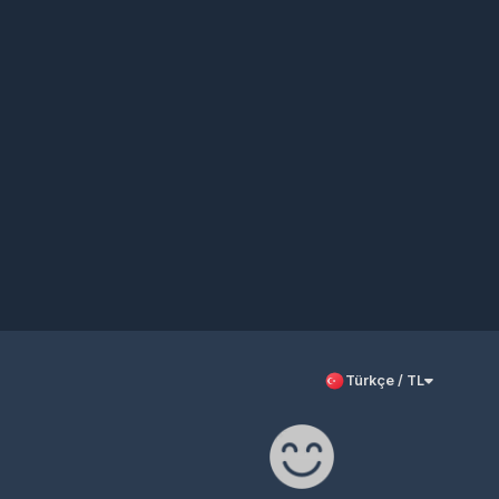
Türkçe / TL
%100 Memnuniyet
En uygun fiyatlar, özel
kampanyalar ve bitmeyen
rak
çekilişlerle en kaliteli hizmeti