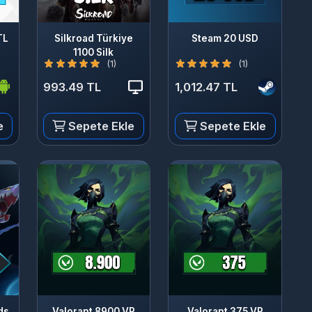
Silkroad Türkiye
Steam 20 USD
1100 Silk
(1)
(1)
993.49 TL
1,012.47 TL
Sepete Ekle
Sepete Ekle
Valorant 8900 VP
Valorant 375 VP