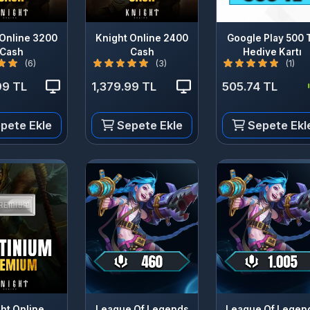
line 3200
Knight Online 2400
Google Play 500 TL
sh
Cash
Hediye Kartı
(6)
(3)
(1)
 TL
1,379.99 TL
505.74 TL
te Ekle
Sepete Ekle
Sepete Ekle
 Online
League Of Legends
League Of Legends
 Premium
460 RP
1005 RP