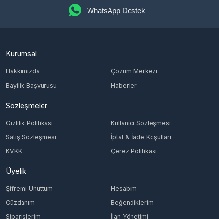
Kurumsal
Hakkımızda
Çözüm Merkezi
Bayilik Başvurusu
Haberler
Sözleşmeler
Gizlilik Politikası
Kullanıcı Sözleşmesi
Satış Sözleşmesi
İptal & İade Koşulları
KVKK
Çerez Politikası
Üyelik
Şifremi Unuttum
Hesabım
Cüzdanım
Beğendiklerim
Siparişlerim
İlan Yönetimi
Destek Taleplerim
İletişim
Vergi Dairesi / Numarası