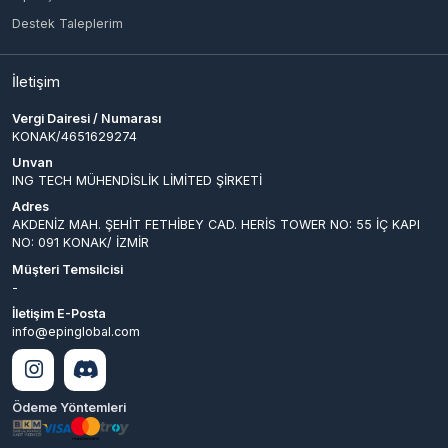
KONAK/4651629274
Unvan
ING TECH MÜHENDİSLİK LİMİTED ŞİRKETİ
Adres
AKDENİZ MAH. ŞEHİT FETHİBEY CAD. HERİS TOWER NO: 55 İÇ KAPI
NO: 091 KONAK/ İZMİR
Müşteri Temsilcisi
-
İletişim E-Posta
info@epinglobal.com
Ödeme Yöntemleri
© 2026
EpinGlobal
. Tüm
Bir
ING TECH MÜHENDİSLİK LİMİTED