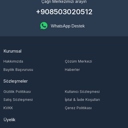
WhatsApp Destek
Kurumsal
Hakkımızda
Çözüm Merkezi
Bayilik Başvurusu
Haberler
Sözleşmeler
Gizlilik Politikası
Kullanıcı Sözleşmesi
Satış Sözleşmesi
İptal & İade Koşulları
KVKK
Çerez Politikası
Üyelik
Şifremi Unuttum
Hesabım
Cüzdanım
Beğendiklerim
Siparişlerim
İlan Yönetimi
Destek Taleplerim