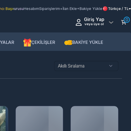
şvurusu
Hesabım
Siparişlerim
+İlan Ekle
+Bakiye Yükle
Türkçe / TL
Giriş Yap
0
veya üye ol
AR
ÇEKİLİŞLER
BAKİYE YÜKLE