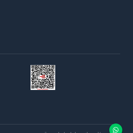
Bir
ING TECH MÜHENDİSLİK LİMİTED ŞİRKETİ
İştirakidir.