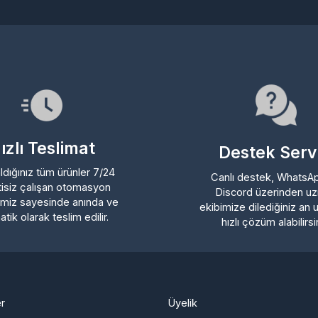
lı Teslimat
Destek Servisi
ığınız tüm ürünler 7/24
Canlı destek, WhatsApp ve
iz çalışan otomasyon
Discord üzerinden uzman
z sayesinde anında ve
ekibimize dilediğiniz an ulaşa
 olarak teslim edilir.
hızlı çözüm alabilirsiniz.
Üyelik
ı
Şifremi Unuttum
şmesi
Hesabım
si
Cüzdanım
lları
Beğendiklerim