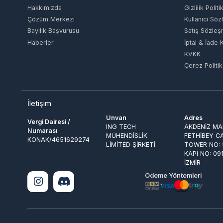
TTHmobi
KVKK
Knight Unity
Çerez Politikası
Timi Studio Group
Rise
Tencent
İletişim
NetEase
Unvan
Adres
Vergi Dairesi /
miHoYo
ING TECH
AKDENİZ MAH. 
Numarası
MÜHENDİSLİK
FETHİBEY CAD.
Yalla Ludo
KONAK/4651629274
LİMİTED ŞİRKETİ
TOWER NO: 55 
Joy Nice Games
KAPI NO: 091 
Teamfıght Tactıcs
İZMİR
Supercell
Ödeme Yöntemleri
Raid Shadow Legends
Century Games
Nexon
Electronic Arts
© 2026
EpinGlobal
. Tüm Hakları Saklıdır.
Gain
NetEase Games
Lilith Games
Grinding Gear Games