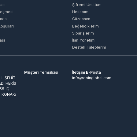
Siparişlerim
İlan Yönetimi
Destek Taleplerim
Müşteri Temsilcisi
İletişim E-Posta
ŞEHİT
-
info@epinglobal.com
 HERİS
İÇ
KONAK/
Hyper® | E-Ticaret paketleri ile hazırlanmıştır.