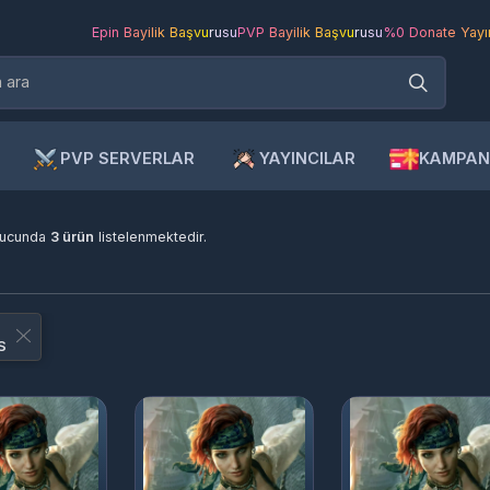
Epin Bayilik Başvurusu
PVP Bayilik Başvurusu
%0 Donate Yayıncı Ba
PVP SERVERLAR
YAYINCILAR
KAMPANYAL
unda
3 ürün
listelenmektedir.