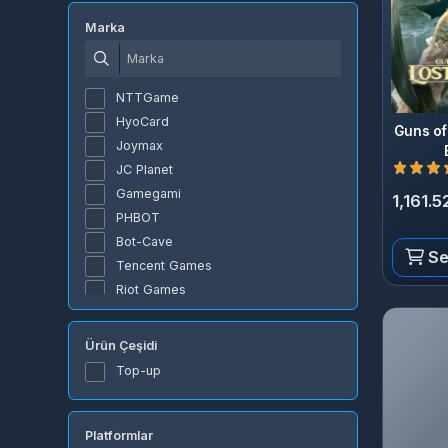
Marka
NTTGame
HyoCard
Guns of Gl
Joymax
El
JC Planet
Gamegami
1,161.52 
PHBOT
Bot-Cave
Sepe
Tencent Games
Riot Games
Gameforge
Garena
Ürün Çeşidi
Lokum Games
Top-up
Roblox Corporation
Nfinity Games
Honor Of Nations
Platformlar
Google
Razer