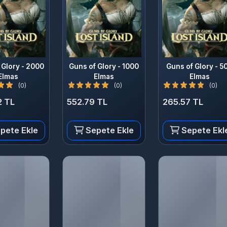
ory - 2000
Guns of Glory - 1000
Guns of Glory - 500
mas
Elmas
Elmas
(0)
(0)
(0)
TL
552.79 TL
265.57 TL
te Ekle
Sepete Ekle
Sepete Ekle