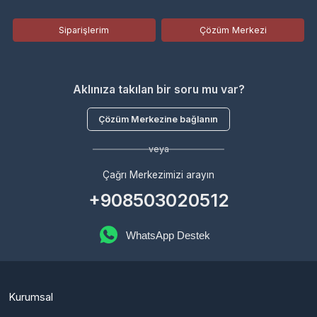
Aklınıza takılan bir soru mu var?
Çözüm Merkezine bağlanın
veya
Çağrı Merkezimizi arayın
+908503020512
WhatsApp Destek
Kurumsal
Hakkımızda
Çözüm Merkezi
Bayilik Başvurusu
Haberler
Sözleşmeler
Gizlilik Politikası
Kullanıcı Sözleşmesi
Satış Sözleşmesi
İptal & İade Koşulları