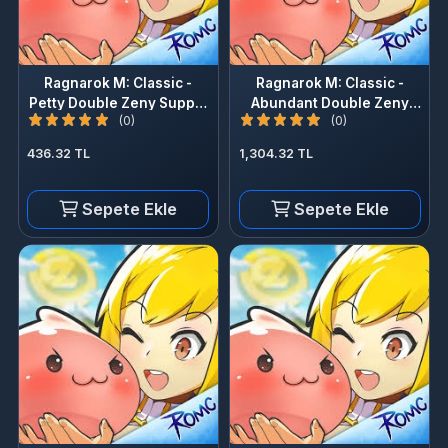
Ragnarok M: Classic -
Ragnarok M: Classic -
Petty Double Zeny Supply
Abundant Double Zeny
(0)
(0)
Box
Supply
436.32 TL
1,304.32 TL
Sepete Ekle
Sepete Ekle
Ragnarok M: Classic - 64.8
Ragnarok M: Classic - 32.8
Million + 7.2 Million Zeny
Million + 2.7 Million Zeny
(0)
(0)