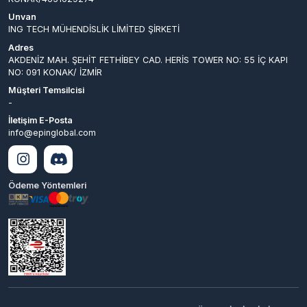
İletişim E-Posta
info@epinglobal.com
Ödeme Yöntemleri
© 2026
EpinGlobal
. Tüm
Bir
ING TECH MÜHENDİSLİK LİMİTED
Hakları Saklıdır.
ŞİRKETİ
İştirakidir.
Hyper® | E-Ticaret paketleri ile hazırlanmıştır.
0
Keşfet
Kategoriler
Sepetim
Destek
Hesabım