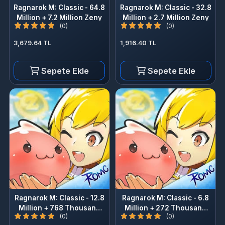
3,679.64 TL
1,916.40 TL
Sepete Ekle
Sepete Ekle
Ragnarok M: Classic - 12.8
Ragnarok M: Classic - 6.8
Million + 768 Thousand
Million + 272 Thousand
(0)
(0)
Zeny
Zeny
758.03 TL
422.95 TL