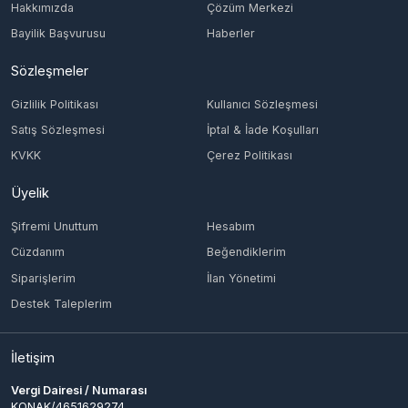
KVKK
Çerez Politikası
Üyelik
Şifremi Unuttum
Hesabım
Cüzdanım
Beğendiklerim
Siparişlerim
İlan Yönetimi
Destek Taleplerim
İletişim
Vergi Dairesi / Numarası
KONAK/4651629274
Unvan
ING TECH MÜHENDİSLİK LİMİTED ŞİRKETİ
Adres
AKDENİZ MAH. ŞEHİT FETHİBEY CAD. HERİS TOWER NO: 55 İÇ KAPI
NO: 091 KONAK/ İZMİR
Müşteri Temsilcisi
-