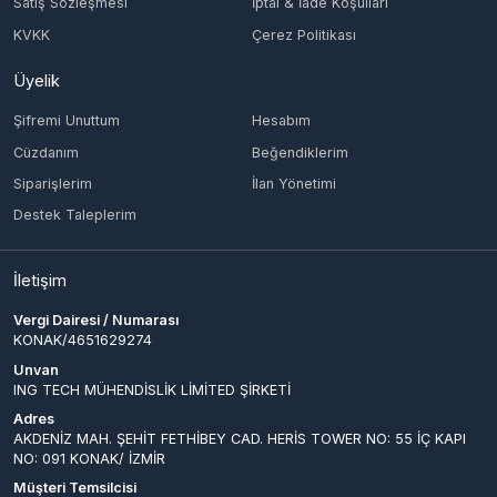
Şifremi Unuttum
Hesabım
Cüzdanım
Beğendiklerim
Siparişlerim
İlan Yönetimi
Destek Taleplerim
İletişim
Vergi Dairesi / Numarası
KONAK/4651629274
Unvan
ING TECH MÜHENDİSLİK LİMİTED ŞİRKETİ
Adres
AKDENİZ MAH. ŞEHİT FETHİBEY CAD. HERİS TOWER NO: 55 İÇ KAPI
NO: 091 KONAK/ İZMİR
Müşteri Temsilcisi
-
İletişim E-Posta
info@epinglobal.com