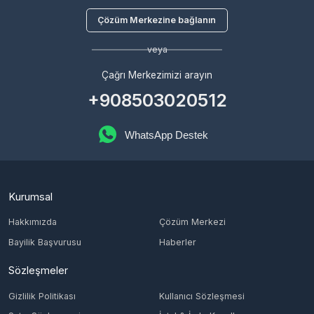
Çağrı Merkezimizi arayın
+908503020512
WhatsApp Destek
Kurumsal
Hakkımızda
Çözüm Merkezi
Bayilik Başvurusu
Haberler
Sözleşmeler
Gizlilik Politikası
Kullanıcı Sözleşmesi
Satış Sözleşmesi
İptal & İade Koşulları
KVKK
Çerez Politikası
Üyelik