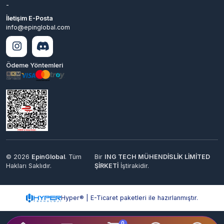
Ödeme Yöntemleri
© 2026
EpinGlobal
. Tüm
Bir
ING TECH MÜHENDİSLİK LİMİTED
Hakları Saklıdır.
ŞİRKETİ
İştirakidir.
Hyper® | E-Ticaret paketleri ile hazırlanmıştır.
0
Keşfet
Kategoriler
Sepetim
Destek
Hesabım