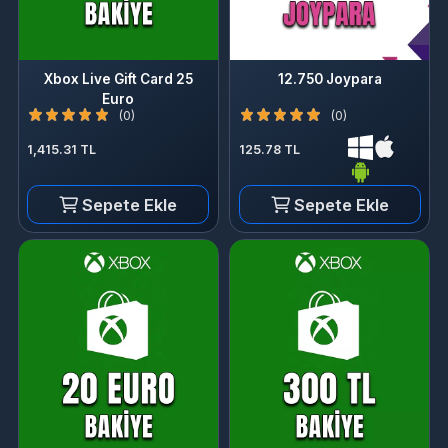
Xbox Live Gift Card 25
12.750 Joypara
Euro
(0)
(0)
1,415.31 TL
125.78 TL
Sepete Ekle
Sepete Ekle
Xbox Live Gift Card 20
Xbox Live 300 TL Hediye
Euro
Kartı
(0)
(0)