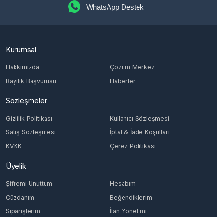
Bayilik Başvurusu
Haberler
Sözleşmeler
Gizlilik Politikası
Kullanıcı Sözleşmesi
Satış Sözleşmesi
İptal & İade Koşulları
KVKK
Çerez Politikası
Üyelik
Şifremi Unuttum
Hesabım
Cüzdanım
Beğendiklerim
Siparişlerim
İlan Yönetimi
Destek Taleplerim
İletişim
Vergi Dairesi / Numarası
KONAK/4651629274
Unvan
ING TECH MÜHENDİSLİK LİMİTED ŞİRKETİ