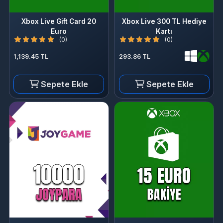
1,139.45 TL
293.86 TL
Sepete Ekle
Sepete Ekle
10.000 Joypara
Xbox Live Gift Card 15 Euro
(0)
(0)
101.83 TL
854.44 TL