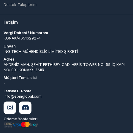
Adres
AKDENİZ MAH. ŞEHİT FETHİBEY CAD. HERİS TOWER NO: 55 İÇ KAPI
NO: 091 KONAK/ İZMİR
Müşteri Temsilcisi
-
İletişim E-Posta
info@epinglobal.com
Ödeme Yöntemleri
© 2026
EpinGlobal
. Tüm
Bir
ING TECH MÜHENDİSLİK LİMİTED
Hakları Saklıdır.
ŞİRKETİ
İştirakidir.