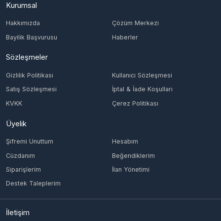
Bayilik Başvurusu
Haberler
Sözleşmeler
Gizlilik Politikası
Kullanıcı Sözleşmesi
Satış Sözleşmesi
İptal & İade Koşulları
KVKK
Çerez Politikası
Üyelik
Şifremi Unuttum
Hesabım
Cüzdanım
Beğendiklerim
Siparişlerim
İlan Yönetimi
Destek Taleplerim
İletişim
Vergi Dairesi / Numarası
KONAK/4651629274
Unvan