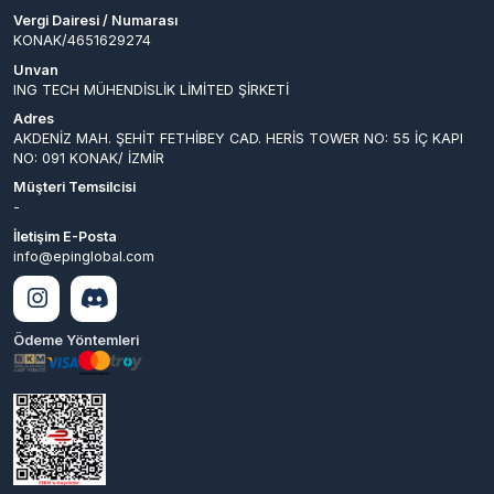
ING TECH MÜHENDİSLİK LİMİTED ŞİRKETİ
Adres
AKDENİZ MAH. ŞEHİT FETHİBEY CAD. HERİS TOWER NO: 55 İÇ KAPI
NO: 091 KONAK/ İZMİR
Müşteri Temsilcisi
-
İletişim E-Posta
info@epinglobal.com
Ödeme Yöntemleri
© 2026
EpinGlobal
. Tüm
Bir
ING TECH MÜHENDİSLİK LİMİTED
Hakları Saklıdır.
ŞİRKETİ
İştirakidir.