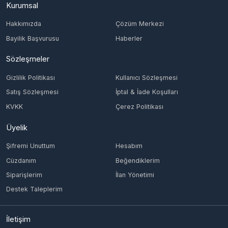
Bayilik Başvurusu
Haberler
Sözleşmeler
Gizlilik Politikası
Kullanıcı Sözleşmesi
Satış Sözleşmesi
İptal & İade Koşulları
KVKK
Çerez Politikası
Üyelik
Şifremi Unuttum
Hesabım
Cüzdanım
Beğendiklerim
Siparişlerim
İlan Yönetimi
Destek Taleplerim
İletişim
Vergi Dairesi / Numarası
KONAK/4651629274
Unvan