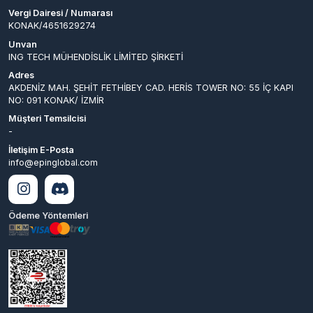
ING TECH MÜHENDİSLİK LİMİTED ŞİRKETİ
Adres
AKDENİZ MAH. ŞEHİT FETHİBEY CAD. HERİS TOWER NO: 55 İÇ KAPI
NO: 091 KONAK/ İZMİR
Müşteri Temsilcisi
-
İletişim E-Posta
info@epinglobal.com
Ödeme Yöntemleri
© 2026
EpinGlobal
. Tüm
Bir
ING TECH MÜHENDİSLİK LİMİTED
Hakları Saklıdır.
ŞİRKETİ
İştirakidir.