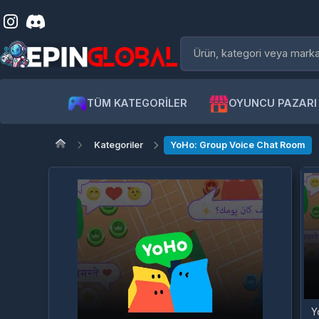
TÜM KATEGORİLER
OYUNCU PAZARI
Kategoriler
YoHo: Group Voice Chat Room
YoHo