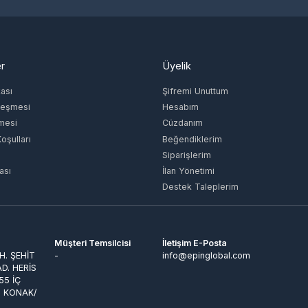
Üyelik
ı
Şifremi Unuttum
şmesi
Hesabım
si
Cüzdanım
lları
Beğendiklerim
Siparişlerim
İlan Yönetimi
Destek Taleplerim
Müşteri Temsilcisi
İletişim E-Posta
ŞEHİT
-
info@epinglobal.com
 HERİS
İÇ
KONAK/