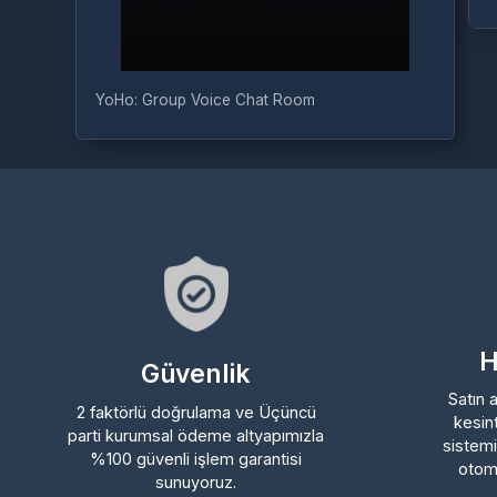
YoHo: Group Voice Chat Room
Hız
Güvenlik
Satın ald
2 faktörlü doğrulama ve Üçüncü
kesintis
parti kurumsal ödeme altyapımızla
sistemimi
%100 güvenli işlem garantisi
otomatik
sunuyoruz.