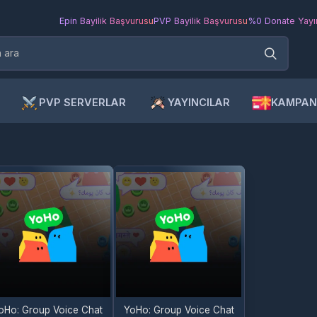
Epin Bayilik Başvurusu
PVP Bayilik Başvurusu
%0 Donate Yayıncı Ba
PVP SERVERLAR
YAYINCILAR
KAMPANYAL
: Group Voice Chat
YoHo: Group Voice Chat
Room VOUCHER
Room TOP-UP