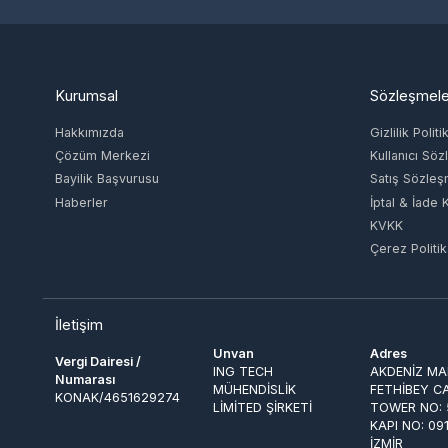
Kurumsal
Sözleşmeler
Hakkımızda
Gizlilik Politikas
Çözüm Merkezi
Kullanıcı Sözle
Bayilik Başvurusu
Satış Sözleşme
Haberler
İptal & İade Koşu
KVKK
Çerez Politikası
İletişim
Unvan
Adres
Vergi Dairesi /
ING TECH
AKDENİZ MAH. 
Numarası
MÜHENDİSLİK
FETHİBEY CAD.
KONAK/4651629274
LİMİTED ŞİRKETİ
TOWER NO: 55 
KAPI NO: 091 
İZMİR
Ödeme Yöntemleri