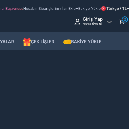
şvurusu
Hesabım
Siparişlerim
+İlan Ekle
+Bakiye Yükle
Türkçe / TL
Giriş Yap
0
veya üye ol
AR
ÇEKİLİŞLER
BAKİYE YÜKLE