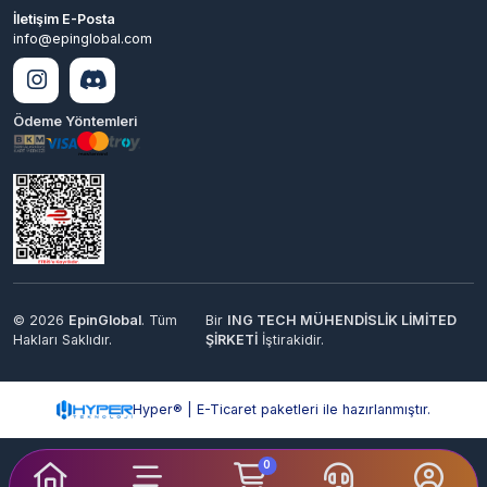
Ödeme Yöntemleri
© 2026
EpinGlobal
. Tüm
Bir
ING TECH MÜHENDİSLİK LİMİTED
Hakları Saklıdır.
ŞİRKETİ
İştirakidir.
Hyper® | E-Ticaret paketleri ile hazırlanmıştır.
0
Keşfet
Kategoriler
Sepetim
Destek
Hesabım