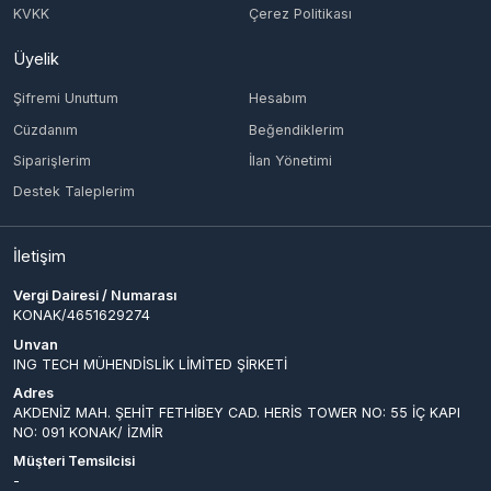
Şifremi Unuttum
Hesabım
Cüzdanım
Beğendiklerim
Siparişlerim
İlan Yönetimi
Destek Taleplerim
İletişim
Vergi Dairesi / Numarası
KONAK/4651629274
Unvan
ING TECH MÜHENDİSLİK LİMİTED ŞİRKETİ
Adres
AKDENİZ MAH. ŞEHİT FETHİBEY CAD. HERİS TOWER NO: 55 İÇ KAPI
NO: 091 KONAK/ İZMİR
Müşteri Temsilcisi
-
İletişim E-Posta
info@epinglobal.com