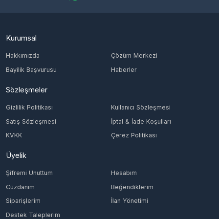
Kurumsal
Hakkımızda
Çözüm Merkezi
Bayilik Başvurusu
Haberler
Sözleşmeler
Gizlilik Politikası
Kullanıcı Sözleşmesi
Satış Sözleşmesi
İptal & İade Koşulları
KVKK
Çerez Politikası
Üyelik
Şifremi Unuttum
Hesabım
Cüzdanım
Beğendiklerim
Siparişlerim
İlan Yönetimi
Destek Taleplerim
İletişim
Vergi Dairesi / Numarası