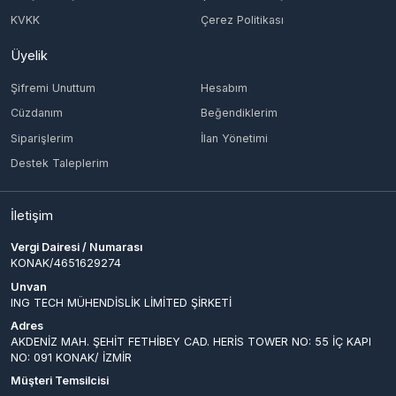
Cüzdanım
Beğendiklerim
Siparişlerim
İlan Yönetimi
Destek Taleplerim
İletişim
Vergi Dairesi / Numarası
KONAK/4651629274
Unvan
ING TECH MÜHENDİSLİK LİMİTED ŞİRKETİ
Adres
AKDENİZ MAH. ŞEHİT FETHİBEY CAD. HERİS TOWER NO: 55 İÇ KAPI
NO: 091 KONAK/ İZMİR
Müşteri Temsilcisi
-
İletişim E-Posta
info@epinglobal.com
Ödeme Yöntemleri