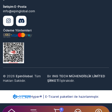
© 2026
EpinGlobal
. Tüm
Bir
ING TECH MÜHENDİSLİK LİMİTED
Hakları Saklıdır.
ŞİRKETİ
İştirakidir.
Hyper® | E-Ticaret paketleri ile hazırlanmıştır.
0
Keşfet
Kategoriler
Sepetim
Destek
Hesabım