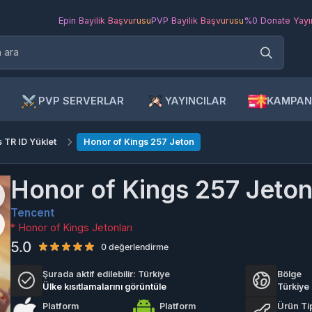
Epin Bayilik Başvurusu
PVP Bayilik Başvurusu
%0 Donate Yayıncı Ba
PVP SERVERLAR
YAYINCILAR
KAMPANYAL
 ID Yüklet
Honor of Kings 257 Jeton
Honor of Kings 257 Jeton
Tencent
* Honor of Kings Jetonları
5.0
0 değerlendirme
Şurada aktif edilebilir:
Türkiye
Bölge
Ülke kısıtlamalarını görüntüle
Türkiye
Platform
Platform
Ürün Tipi
IOS
Android
Top-up