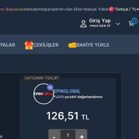
şvurusu
Hesabım
Siparişlerim
+İlan Ekle
+Bakiye Yükle
Türkçe / TL
Giriş Yap
0
veya üye ol
AR
ÇEKİLİŞLER
BAKİYE YÜKLE
SATICININ TEKLIFI
10
EPINGLOBAL
%
100
pozitif değerlendirme
126,51
TL