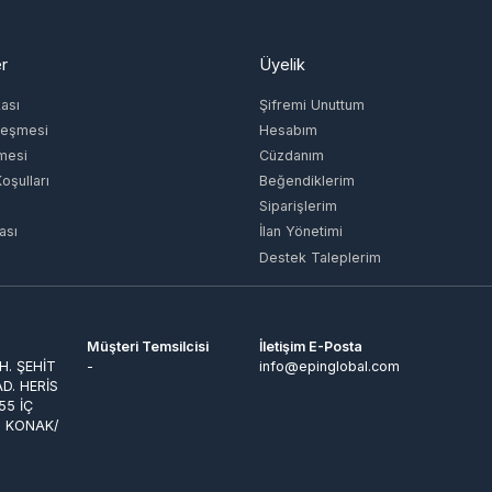
ı
Şifremi Unuttum
şmesi
Hesabım
si
Cüzdanım
lları
Beğendiklerim
Siparişlerim
İlan Yönetimi
Destek Taleplerim
Müşteri Temsilcisi
İletişim E-Posta
ŞEHİT
-
info@epinglobal.com
 HERİS
İÇ
KONAK/