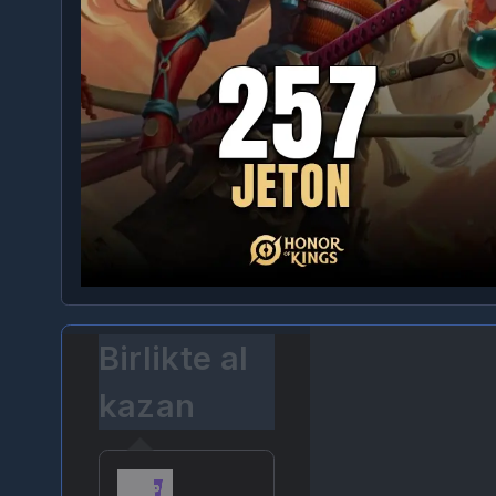
Birlikte al
kazan