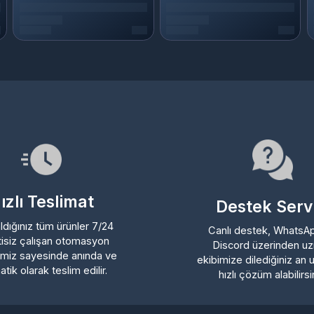
lı Teslimat
Destek Servisi
ığınız tüm ürünler 7/24
Canlı destek, WhatsApp ve
iz çalışan otomasyon
Discord üzerinden uzman
z sayesinde anında ve
ekibimize dilediğiniz an ulaşa
 olarak teslim edilir.
hızlı çözüm alabilirsiniz.
Üyelik