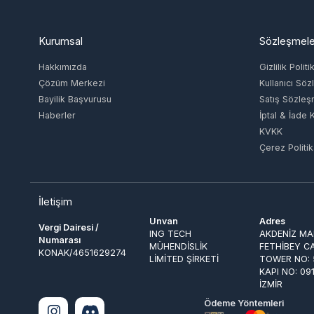
Hakkımızda
Gizlilik Politikas
Çözüm Merkezi
Kullanıcı Sözle
Bayilik Başvurusu
Satış Sözleşme
Haberler
İptal & İade Koşu
KVKK
Çerez Politikası
İletişim
Unvan
Adres
Vergi Dairesi /
ING TECH
AKDENİZ MAH. 
Numarası
MÜHENDİSLİK
FETHİBEY CAD.
KONAK/4651629274
LİMİTED ŞİRKETİ
TOWER NO: 55 
KAPI NO: 091 
İZMİR
Ödeme Yöntemleri
© 2026
EpinGlobal
. Tüm Hakları Saklıdır.