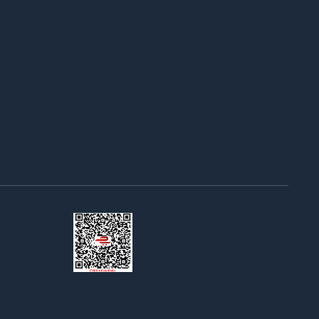
Bir
ING TECH MÜHENDİSLİK LİMİTED ŞİRKETİ
İştirakidir.