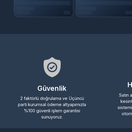
Hız
Güvenlik
Satın ald
2 faktörlü doğrulama ve Üçüncü
kesintis
parti kurumsal ödeme altyapımızla
sistemimi
%100 güvenli işlem garantisi
otomatik
sunuyoruz.
Kurumsal
Sözleşmeler