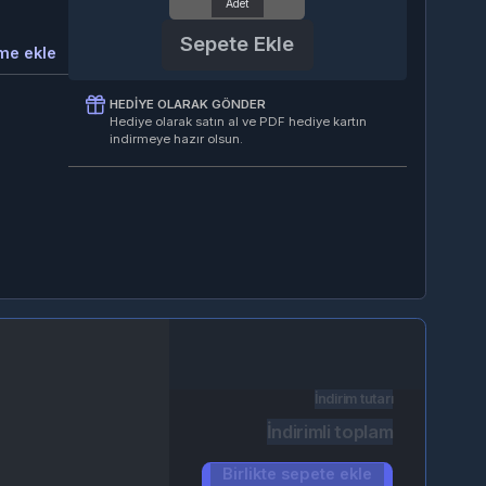
Sepete Ekle
kle
HEDIYE OLARAK GÖNDER
Hediye olarak satın al ve PDF hediye kartın
indirmeye hazır olsun.
İndirim tutarı
İndirimli toplam
Birlikte sepete ekle
(2)