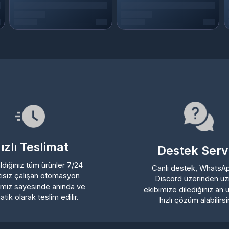
lı Teslimat
Destek Servisi
ığınız tüm ürünler 7/24
Canlı destek, WhatsApp ve
iz çalışan otomasyon
Discord üzerinden uzman
z sayesinde anında ve
ekibimize dilediğiniz an ulaşa
 olarak teslim edilir.
hızlı çözüm alabilirsiniz.
Üyelik