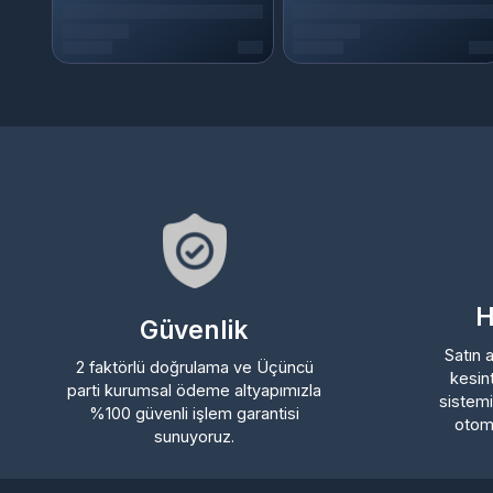
Hız
Güvenlik
Satın ald
2 faktörlü doğrulama ve Üçüncü
kesintis
parti kurumsal ödeme altyapımızla
sistemimi
%100 güvenli işlem garantisi
otomatik
sunuyoruz.
Kurumsal
Sözleşmeler