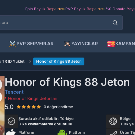
Epin Bayilik Başvurusu
PVP Bayilik Başvurusu
%0 Donate Yayıncı Ba
PVP SERVERLAR
YAYINCILAR
KAMPANYAL
 ID Yüklet
Honor of Kings 88 Jeton
Honor of Kings 88 Jeton
Tencent
* Honor of Kings Jetonları
5.0
0 değerlendirme
Şurada aktif edilebilir:
Türkiye
Bölge
Ülke kısıtlamalarını görüntüle
Türkiye
Platform
Platform
Ürün Tipi
IOS
Android
Top-up