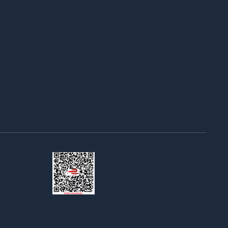
Bir
ING TECH MÜHENDİSLİK LİMİTED ŞİRKETİ
İştirakidir.