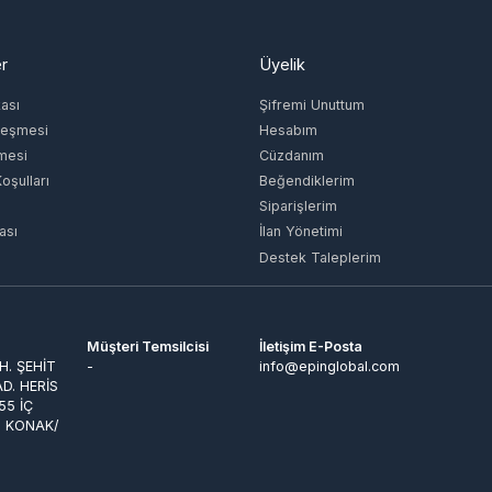
ı
Şifremi Unuttum
şmesi
Hesabım
si
Cüzdanım
lları
Beğendiklerim
Siparişlerim
İlan Yönetimi
Destek Taleplerim
Müşteri Temsilcisi
İletişim E-Posta
ŞEHİT
-
info@epinglobal.com
 HERİS
İÇ
KONAK/