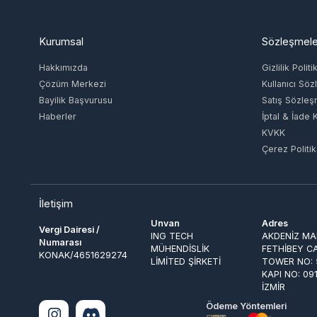
Hakkımızda
Gizlilik Politikas
Çözüm Merkezi
Kullanıcı Sözle
Bayilik Başvurusu
Satış Sözleşme
Haberler
İptal & İade Koşu
KVKK
Çerez Politikası
İletişim
Unvan
Adres
Vergi Dairesi /
ING TECH
AKDENİZ MAH. 
Numarası
MÜHENDİSLİK
FETHİBEY CAD.
KONAK/4651629274
LİMİTED ŞİRKETİ
TOWER NO: 55 
KAPI NO: 091 
İZMİR
Ödeme Yöntemleri
© 2026
EpinGlobal
. Tüm Hakları Saklıdır.