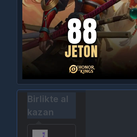
Birlikte al
kazan