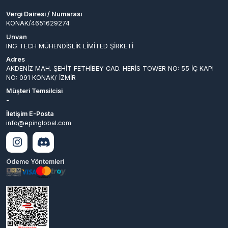
ING TECH MÜHENDİSLİK LİMİTED ŞİRKETİ
Adres
AKDENİZ MAH. ŞEHİT FETHİBEY CAD. HERİS TOWER NO: 55 İÇ KAPI
NO: 091 KONAK/ İZMİR
Müşteri Temsilcisi
-
İletişim E-Posta
info@epinglobal.com
Ödeme Yöntemleri
© 2026
EpinGlobal
. Tüm
Bir
ING TECH MÜHENDİSLİK LİMİTED
Hakları Saklıdır.
ŞİRKETİ
İştirakidir.