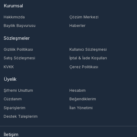
Bayilik Başvurusu
Haberler
Sözleşmeler
Gizlilik Politikası
Kullanıcı Sözleşmesi
Satış Sözleşmesi
İptal & İade Koşulları
KVKK
Çerez Politikası
Üyelik
Şifremi Unuttum
Hesabım
Cüzdanım
Beğendiklerim
Siparişlerim
İlan Yönetimi
Destek Taleplerim
İletişim
Vergi Dairesi / Numarası
KONAK/4651629274
Unvan