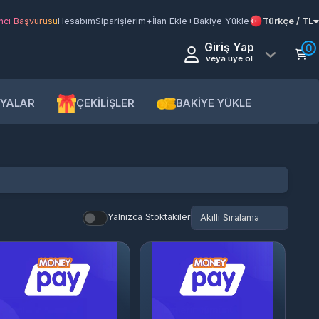
şvurusu
Hesabım
Siparişlerim
+İlan Ekle
+Bakiye Yükle
Türkçe / TL
Giriş Yap
0
veya üye ol
AR
ÇEKİLİŞLER
BAKİYE YÜKLE
Yalnızca Stoktakiler