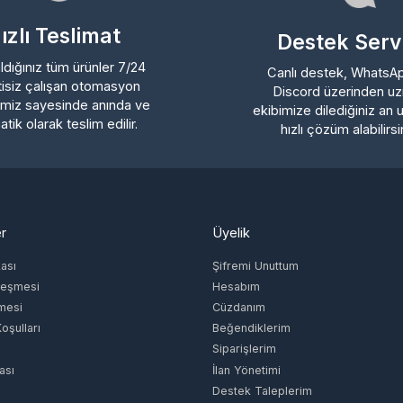
lı Teslimat
Destek Servisi
ığınız tüm ürünler 7/24
Canlı destek, WhatsApp ve
iz çalışan otomasyon
Discord üzerinden uzman
z sayesinde anında ve
ekibimize dilediğiniz an ulaşa
 olarak teslim edilir.
hızlı çözüm alabilirsiniz.
Üyelik
ı
Şifremi Unuttum
şmesi
Hesabım
si
Cüzdanım
lları
Beğendiklerim
Siparişlerim
İlan Yönetimi
Destek Taleplerim