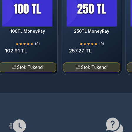
100TL MoneyPay
250TL MoneyPay
5
(0)
(0)
102.91 TL
257.27 TL
514
Stok Tükendi
Stok Tükendi