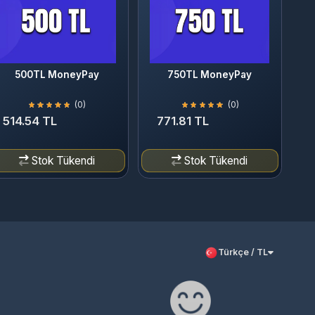
00TL MoneyPay
750TL MoneyPay
(0)
(0)
.54 TL
771.81 TL
Stok Tükendi
Stok Tükendi
Türkçe / TL