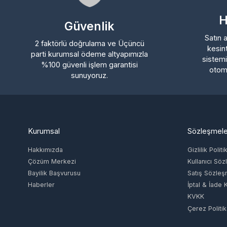
Hız
Güvenlik
Satın ald
2 faktörlü doğrulama ve Üçüncü
kesintis
parti kurumsal ödeme altyapımızla
sistemimi
%100 güvenli işlem garantisi
otomatik
sunuyoruz.
Kurumsal
Sözleşmeler
Hakkımızda
Gizlilik Politikas
Çözüm Merkezi
Kullanıcı Sözle
Bayilik Başvurusu
Satış Sözleşme
Haberler
İptal & İade Koşu
KVKK
Çerez Politikası
İletişim