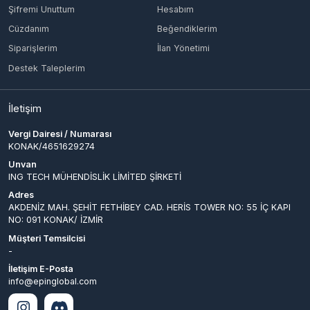
İletişim
Vergi Dairesi / Numarası
KONAK/4651629274
Unvan
ING TECH MÜHENDİSLİK LİMİTED ŞİRKETİ
Adres
AKDENİZ MAH. ŞEHİT FETHİBEY CAD. HERİS TOWER NO: 55 İÇ KAPI
NO: 091 KONAK/ İZMİR
Müşteri Temsilcisi
-
İletişim E-Posta
info@epinglobal.com
Ödeme Yöntemleri