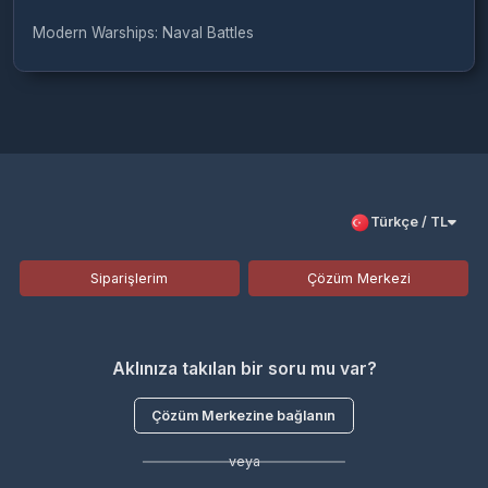
Türkçe / TL
Siparişlerim
Çözüm Merkezi
Aklınıza takılan bir soru mu var?
Çözüm Merkezine bağlanın
veya
Çağrı Merkezimizi arayın
+908503020512
WhatsApp Destek