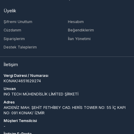
Destek Taleplerim
İletişim
Vergi Dairesi / Numarası
KONAK/4651629274
Unvan
ING TECH MÜHENDİSLİK LİMİTED ŞİRKETİ
Adres
AKDENİZ MAH. ŞEHİT FETHİBEY CAD. HERİS TOWER NO: 55 İÇ KAPI
NO: 091 KONAK/ İZMİR
Müşteri Temsilcisi
-
İletişim E-Posta
info@epinglobal.com
Ödeme Yöntemleri