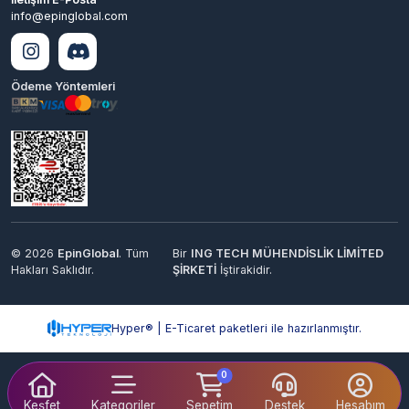
© 2026
EpinGlobal
. Tüm
Bir
ING TECH MÜHENDİSLİK LİMİTED
Hakları Saklıdır.
ŞİRKETİ
İştirakidir.
Hyper® | E-Ticaret paketleri ile hazırlanmıştır.
0
Keşfet
Kategoriler
Sepetim
Destek
Hesabım