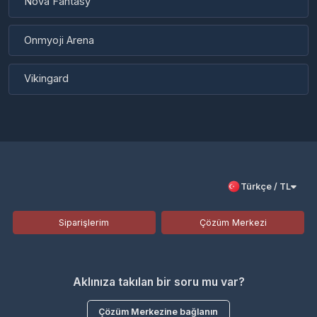
Vikingard
Türkçe / TL
Siparişlerim
Çözüm Merkezi
Aklınıza takılan bir soru mu var?
Çözüm Merkezine bağlanın
veya
Çağrı Merkezimizi arayın
+908503020512