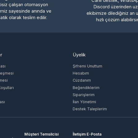
 olarak teslim edilir.
hızlı çözüm alabilirsiniz.
Üyelik
ı
Şifremi Unuttum
şmesi
Hesabım
si
Cüzdanım
lları
Beğendiklerim
Siparişlerim
İlan Yönetimi
Destek Taleplerim
Müşteri Temsilcisi
İletişim E-Posta
ŞEHİT
-
info@epinglobal.com
 HERİS
İÇ
KONAK/