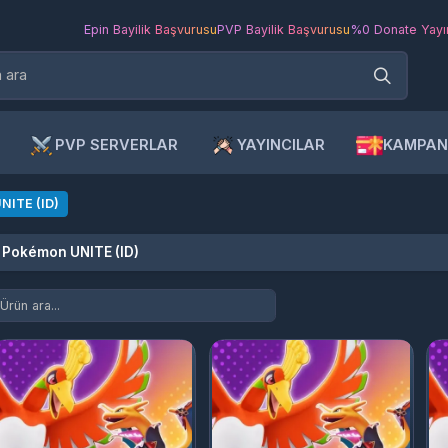
Epin Bayilik Başvurusu
PVP Bayilik Başvurusu
%0 Donate Yayıncı Ba
PVP SERVERLAR
YAYINCILAR
KAMPANYAL
E (ID)
kémon UNITE (ID)