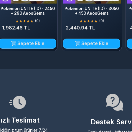
+ 290 AeosGems
+ 450 AeosGems
+
(0)
(0)
,982.46 TL
2,440.94 TL
4,88
Sepete Ekle
Sepete Ekle
lı Teslimat
Destek Servisi
ığınız tüm ürünler 7/24
Canlı destek, WhatsApp ve
iz çalışan otomasyon
Discord üzerinden uzman
z sayesinde anında ve
ekibimize dilediğiniz an ulaşa