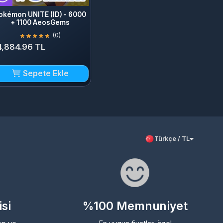
 1100 AeosGems
(0)
4.96 TL
Sepete Ekle
Türkçe / TL
%100 Memnuniyet
En uygun fiyatlar, özel
kampanyalar ve bitmeyen
rak
çekilişlerle en kaliteli hizmeti