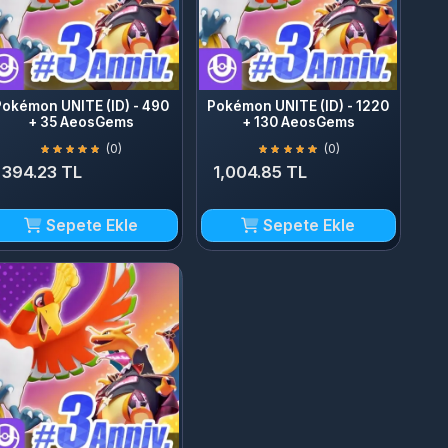
on UNITE (ID) - 490
Pokémon UNITE (ID) - 1220
+ 35 AeosGems
+ 130 AeosGems
(0)
(0)
.23 TL
1,004.85 TL
Sepete Ekle
Sepete Ekle
n UNITE (ID) - 6000