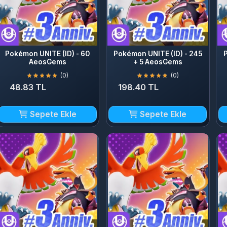
okémon UNITE (ID) - 60
Pokémon UNITE (ID) - 245
Pokém
AeosGems
+ 5 AeosGems
(0)
(0)
48.83 TL
198.40 TL
394
Sepete Ekle
Sepete Ekle
kémon UNITE (ID) - 2450
Pokémon UNITE (ID) - 3050
Pokémo