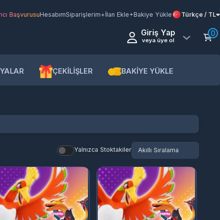
şvurusu
Hesabım
Siparişlerim
+İlan Ekle
+Bakiye Yükle
Türkçe / TL
Giriş Yap
0
veya üye ol
AR
ÇEKİLİŞLER
BAKİYE YÜKLE
Yalnızca Stoktakiler