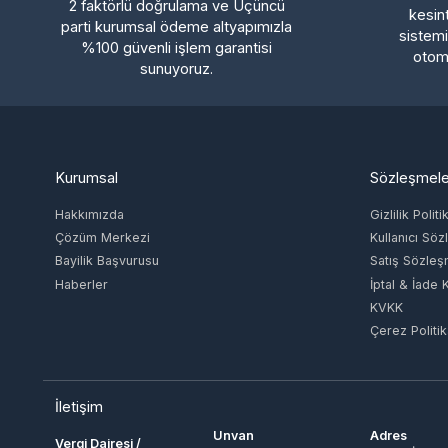
otomatik
sunuyoruz.
Kurumsal
Sözleşmeler
Hakkımızda
Gizlilik Politikas
Çözüm Merkezi
Kullanıcı Sözle
Bayilik Başvurusu
Satış Sözleşme
Haberler
İptal & İade Koşu
KVKK
Çerez Politikası
İletişim
Unvan
Adres
Vergi Dairesi /
ING TECH
AKDENİZ MAH. 
Numarası
MÜHENDİSLİK
FETHİBEY CAD.
KONAK/4651629274
LİMİTED ŞİRKETİ
TOWER NO: 55 
KAPI NO: 091 