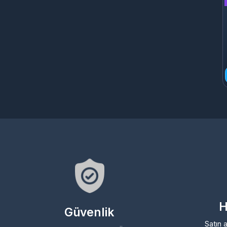
1
Hız
Güvenlik
Satın ald
2 faktörlü doğrulama ve Üçüncü
kesintis
parti kurumsal ödeme altyapımızla
sistemimi
%100 güvenli işlem garantisi