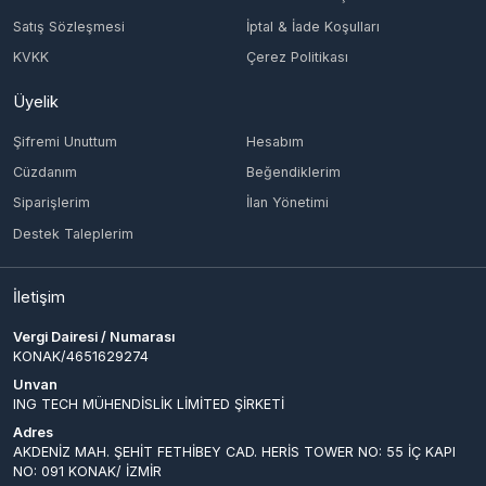
Üyelik
Şifremi Unuttum
Hesabım
Cüzdanım
Beğendiklerim
Siparişlerim
İlan Yönetimi
Destek Taleplerim
İletişim
Vergi Dairesi / Numarası
KONAK/4651629274
Unvan
ING TECH MÜHENDİSLİK LİMİTED ŞİRKETİ
Adres
AKDENİZ MAH. ŞEHİT FETHİBEY CAD. HERİS TOWER NO: 55 İÇ KAPI
NO: 091 KONAK/ İZMİR
Müşteri Temsilcisi
-
İletişim E-Posta
info@epinglobal.com