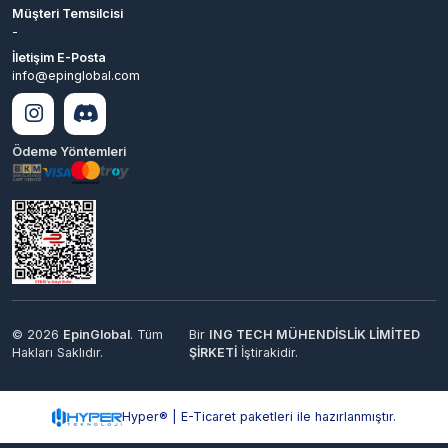
Ödeme Yöntemleri
© 2026
EpinGlobal
. Tüm
Bir
ING TECH MÜHENDİSLİK LİMİTED
Hakları Saklıdır.
ŞİRKETİ
İştirakidir.
Hyper® | E-Ticaret paketleri ile hazırlanmıştır.
0
Keşfet
Kategoriler
Sepetim
Destek
Hesabım