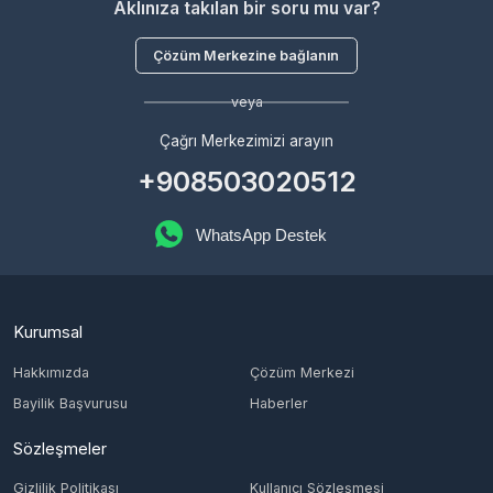
veya
Çağrı Merkezimizi arayın
+908503020512
WhatsApp Destek
Kurumsal
Hakkımızda
Çözüm Merkezi
Bayilik Başvurusu
Haberler
Sözleşmeler
Gizlilik Politikası
Kullanıcı Sözleşmesi
Satış Sözleşmesi
İptal & İade Koşulları
KVKK
Çerez Politikası