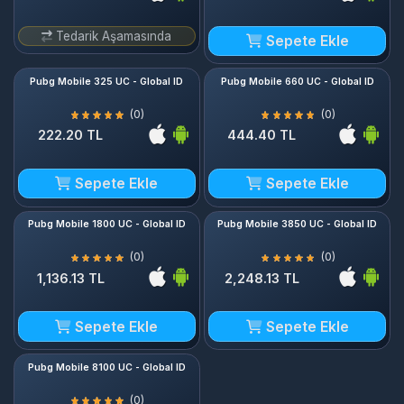
Tedarik Aşamasında
Sepete Ekle
Pubg Mobile 325 UC - Global ID
Pubg Mobile 660 UC - Global ID
(0)
(0)
222.20 TL
444.40 TL
Sepete Ekle
Sepete Ekle
Pubg Mobile 1800 UC - Global ID
Pubg Mobile 3850 UC - Global ID
(0)
(0)
1,136.13 TL
2,248.13 TL
Sepete Ekle
Sepete Ekle
Pubg Mobile 8100 UC - Global ID
(0)
4,445.99 TL