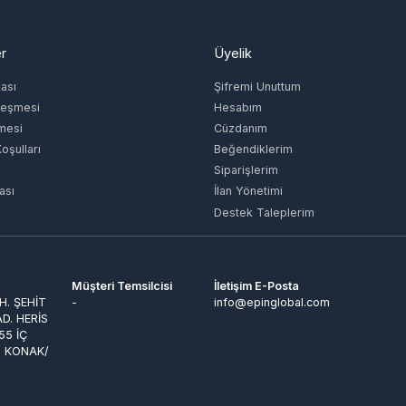
ı
Şifremi Unuttum
şmesi
Hesabım
si
Cüzdanım
lları
Beğendiklerim
Siparişlerim
İlan Yönetimi
Destek Taleplerim
Müşteri Temsilcisi
İletişim E-Posta
ŞEHİT
-
info@epinglobal.com
 HERİS
İÇ
KONAK/