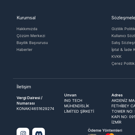
Hakkımızda
Gizlilik Politikas
Çözüm Merkezi
Kullanıcı Sözle
Bayilik Başvurusu
Satış Sözleşme
Haberler
İptal & İade Koşu
KVKK
Çerez Politikası
İletişim
Unvan
Adres
Vergi Dairesi /
ING TECH
AKDENİZ MAH. 
Numarası
MÜHENDİSLİK
FETHİBEY CAD.
KONAK/4651629274
LİMİTED ŞİRKETİ
TOWER NO: 55 
KAPI NO: 091 
İZMİR
Ödeme Yöntemleri
© 2026
EpinGlobal
. Tüm Hakları Saklıdır.