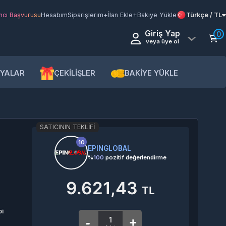
şvurusu
Hesabım
Siparişlerim
+İlan Ekle
+Bakiye Yükle
Türkçe / TL
Giriş Yap
0
veya üye ol
AR
ÇEKİLİŞLER
BAKİYE YÜKLE
SATICININ TEKLIFI
10
EPINGLOBAL
%
100
pozitif değerlendirme
9.621,43
TL