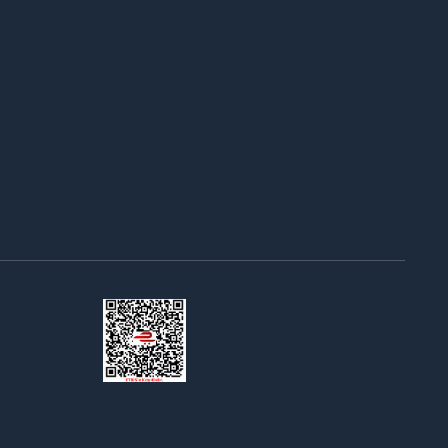
Bir
ING TECH MÜHENDİSLİK LİMİTED ŞİRKETİ
İştirakidir.