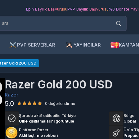
Epin Bayilik Başvurusu
PVP Bayilik Başvurusu
%0 Donate Yayıncı Ba
PVP SERVERLAR
YAYINCILAR
KAMPANYAL
r Gold 200 USD
Razer Gold 200 USD
Razer
5.0
0 değerlendirme
Şurada aktif edilebilir:
Türkiye
Bölge
Ülke kısıtlamalarını görüntüle
Global
Platform: Razer
Ürün Tipi
Aktifleştirme rehberi
Prepaid