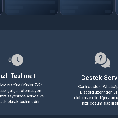
lı Teslimat
Destek Servisi
ığınız tüm ürünler 7/24
Canlı destek, WhatsApp ve
iz çalışan otomasyon
Discord üzerinden uzman
z sayesinde anında ve
ekibimize dilediğiniz an ulaşa
 olarak teslim edilir.
hızlı çözüm alabilirsiniz.
Üyelik