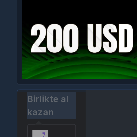
Birlikte al
kazan