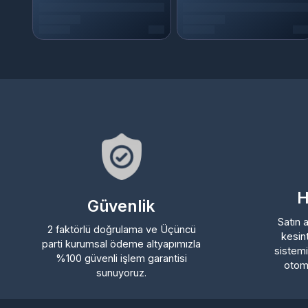
Hız
Güvenlik
Satın ald
2 faktörlü doğrulama ve Üçüncü
kesintis
parti kurumsal ödeme altyapımızla
sistemimi
%100 güvenli işlem garantisi
otomatik
sunuyoruz.
Kurumsal
Sözleşmeler