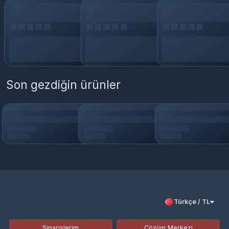
Son gezdiğin ürünler
Türkçe / TL
Siparişlerim
Çözüm Merkezi
Aklınıza takılan bir soru mu var?