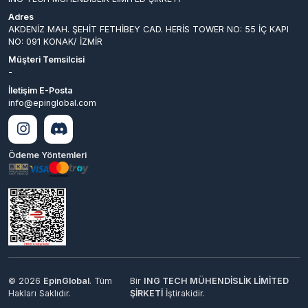
İletişim E-Posta
info@epinglobal.com
Ödeme Yöntemleri
© 2026
EpinGlobal
. Tüm
Bir
ING TECH MÜHENDİSLİK LİMİTED
Hakları Saklıdır.
ŞİRKETİ
İştirakidir.
Hyper® | E-Ticaret paketleri ile hazırlanmıştır.
3,000.00 TL
2,904.60
0
TL
Gelince Haber Ver
Kazancımı Gör
95,40 TL
Keşfet
Kategoriler
Sepetim
Destek
Hesabım