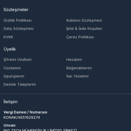
KVKK
Çerez Politikası
Üyelik
Şifremi Unuttum
Hesabım
Cüzdanım
Beğendiklerim
Siparişlerim
İlan Yönetimi
Destek Taleplerim
İletişim
Vergi Dairesi / Numarası
KONAK/4651629274
Unvan
ING TECH MÜHENDİSLİK LİMİTED ŞİRKETİ
Adres
AKDENİZ MAH. ŞEHİT FETHİBEY CAD. HERİS TOWER NO: 55 İÇ KAPI
NO: 091 KONAK/ İZMİR
Müşteri Temsilcisi
-