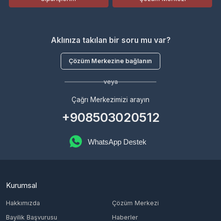
Çözüm Merkezine bağlanın
veya
Çağrı Merkezimizi arayın
+908503020512
WhatsApp Destek
Kurumsal
Hakkımızda
Çözüm Merkezi
Bayilik Başvurusu
Haberler
Sözleşmeler
Gizlilik Politikası
Kullanıcı Sözleşmesi
Satış Sözleşmesi
İptal & İade Koşulları