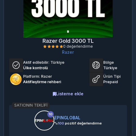
Razer Gold 3000 TL
Razer
Aktif edilebilir:
Türkiye
Bölge
Ülke kontrolü
Türkiye
Platform: Razer
Ürün Tipi
Aktifleştirme rehberi
Prepaid
0 değerlendirme
Listeme ekle
SATICININ TEKLIFI
10
EPINGLOBAL
%
100
pozitif değerlendirme
Bize Sat: 2,797.50 TL