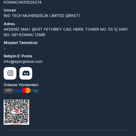
AKDENİZ MAH. ŞEHİT FETHİBEY CAD. HERİS TOWER NO: 55 İÇ KAPI
NO: 091 KONAK/ İZMİR
Müşteri Temsilcisi
-
İletişim E-Posta
info@epinglobal.com
Ödeme Yöntemleri
© 2026
EpinGlobal
. Tüm
Bir
ING TECH MÜHENDİSLİK LİMİTED
Hakları Saklıdır.
ŞİRKETİ
İştirakidir.
Hyper® | E-Ticaret paketleri ile hazırlanmıştır.