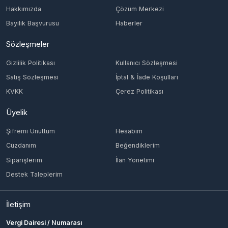
Sözleşmeler
Gizlilik Politikası
Kullanıcı Sözleşmesi
Satış Sözleşmesi
İptal & İade Koşulları
KVKK
Çerez Politikası
Üyelik
Şifremi Unuttum
Hesabım
Cüzdanım
Beğendiklerim
Siparişlerim
İlan Yönetimi
Destek Taleplerim
İletişim
Vergi Dairesi / Numarası
KONAK/4651629274
Unvan
ING TECH MÜHENDİSLİK LİMİTED ŞİRKETİ
Adres