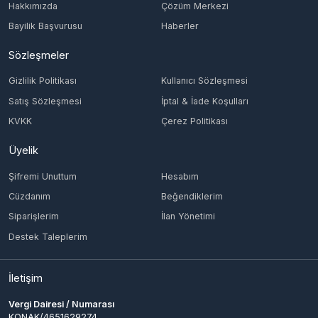
Sözleşmeler
Gizlilik Politikası
Kullanıcı Sözleşmesi
Satış Sözleşmesi
İptal & İade Koşulları
KVKK
Çerez Politikası
Üyelik
Şifremi Unuttum
Hesabım
Cüzdanım
Beğendiklerim
Siparişlerim
İlan Yönetimi
Destek Taleplerim
İletişim
Vergi Dairesi / Numarası
KONAK/4651629274
Unvan
ING TECH MÜHENDİSLİK LİMİTED ŞİRKETİ
Adres
AKDENİZ MAH. ŞEHİT FETHİBEY CAD. HERİS TOWER NO: 55 İÇ KAPI