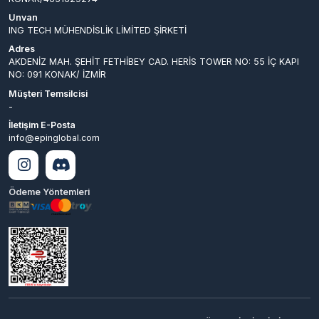
NO: 091 KONAK/ İZMİR
Müşteri Temsilcisi
-
İletişim E-Posta
info@epinglobal.com
Ödeme Yöntemleri
© 2026
EpinGlobal
. Tüm
Bir
ING TECH MÜHENDİSLİK LİMİTED
Hakları Saklıdır.
ŞİRKETİ
İştirakidir.
Hyper® | E-Ticaret paketleri ile hazırlanmıştır.