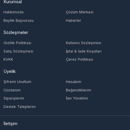
Bayilik Başvurusu
Haberler
Sözleşmeler
Gizlilik Politikası
Kullanıcı Sözleşmesi
Satış Sözleşmesi
İptal & İade Koşulları
KVKK
Çerez Politikası
Üyelik
Şifremi Unuttum
Hesabım
Cüzdanım
Beğendiklerim
Siparişlerim
İlan Yönetimi
Destek Taleplerim
İletişim
Vergi Dairesi / Numarası
KONAK/4651629274
Unvan