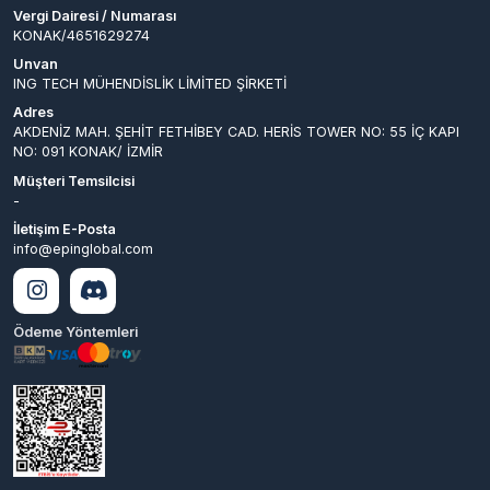
ING TECH MÜHENDİSLİK LİMİTED ŞİRKETİ
Adres
AKDENİZ MAH. ŞEHİT FETHİBEY CAD. HERİS TOWER NO: 55 İÇ KAPI
NO: 091 KONAK/ İZMİR
Müşteri Temsilcisi
-
İletişim E-Posta
info@epinglobal.com
Ödeme Yöntemleri
© 2026
EpinGlobal
. Tüm
Bir
ING TECH MÜHENDİSLİK LİMİTED
Hakları Saklıdır.
ŞİRKETİ
İştirakidir.