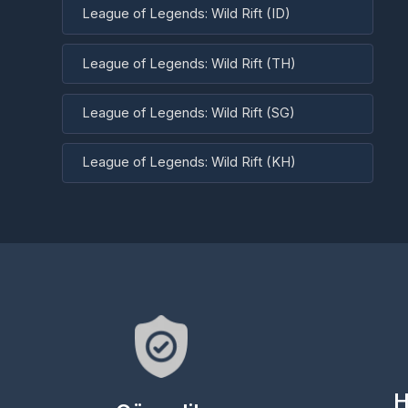
League of Legends: Wild Rift (TH)
League of Legends: Wild Rift (SG)
League of Legends: Wild Rift (KH)
Hız
Güvenlik
Satın ald
2 faktörlü doğrulama ve Üçüncü
kesintis