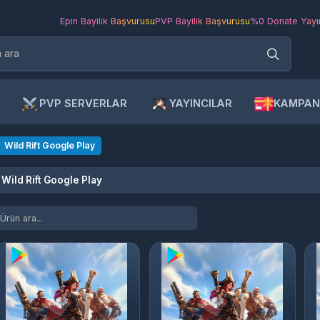
Epin Bayilik Başvurusu
PVP Bayilik Başvurusu
%0 Donate Yayıncı Ba
PVP SERVERLAR
YAYINCILAR
KAMPANYAL
ld Rift Google Play
ld Rift Google Play