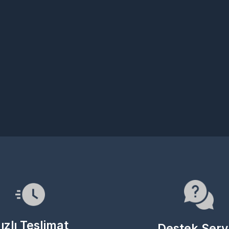
lı Teslimat
Destek Servisi
ığınız tüm ürünler 7/24
Canlı destek, WhatsApp ve
iz çalışan otomasyon