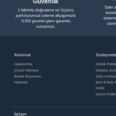
parti kurumsal ödeme altyapımızla
sistemimi
%100 güvenli işlem garantisi
otomatik
sunuyoruz.
Kurumsal
Sözleşmeler
Hakkımızda
Gizlilik Politikas
Çözüm Merkezi
Kullanıcı Sözle
Bayilik Başvurusu
Satış Sözleşme
Haberler
İptal & İade Koşu
KVKK
Çerez Politikası
İletişim
Unvan
Adres
Vergi Dairesi /
ING TECH
AKDENİZ MAH. 
Numarası
MÜHENDİSLİK
FETHİBEY CAD.
KONAK/4651629274