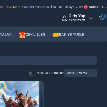
şvurusu
Hesabım
Siparişlerim
+İlan Ekle
+Bakiye Yükle
Türkçe / TL
Giriş Yap
0
veya üye ol
AR
ÇEKİLİŞLER
BAKİYE YÜKLE
Yalnızca Stoktakiler