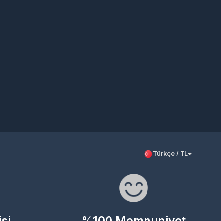
Türkçe / TL
%100 Memnuniyet
En uygun fiyatlar, özel