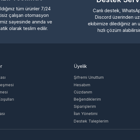
Discord üzerinden uzman
z sayesinde anında ve
ekibimize dilediğiniz an ulaşa
 olarak teslim edilir.
hızlı çözüm alabilirsiniz.
Üyelik
ı
Şifremi Unuttum
şmesi
Hesabım
si
Cüzdanım
lları
Beğendiklerim
Siparişlerim
İlan Yönetimi
Destek Taleplerim
Müşteri Temsilcisi
İletişim E-Posta
ŞEHİT
-
info@epinglobal.com
 HERİS