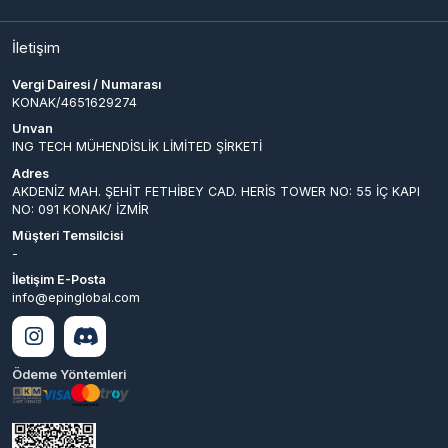
Unvan
ING TECH MÜHENDİSLİK LİMİTED ŞİRKETİ
Adres
AKDENİZ MAH. ŞEHİT FETHİBEY CAD. HERİS TOWER NO: 55 İÇ KAPI
NO: 091 KONAK/ İZMİR
Müşteri Temsilcisi
-
İletişim E-Posta
info@epinglobal.com
Ödeme Yöntemleri
© 2026
EpinGlobal
. Tüm
Bir
ING TECH MÜHENDİSLİK LİMİTED