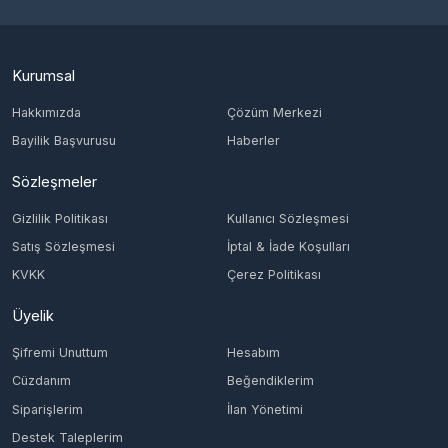
Hakkımızda
Çözüm Merkezi
Bayilik Başvurusu
Haberler
Sözleşmeler
Gizlilik Politikası
Kullanıcı Sözleşmesi
Satış Sözleşmesi
İptal & İade Koşulları
KVKK
Çerez Politikası
Üyelik
Şifremi Unuttum
Hesabım
Cüzdanım
Beğendiklerim
Siparişlerim
İlan Yönetimi
Destek Taleplerim
İletişim
Vergi Dairesi / Numarası
KONAK/4651629274