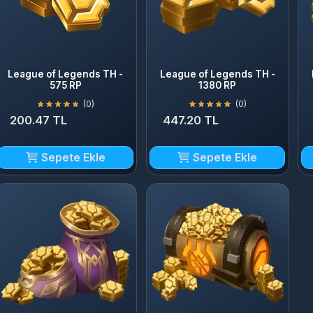
League of Legends TH -
League of Legends TH -
Leagu
575 RP
1380 RP
(0)
(0)
200.47 TL
447.20 TL
863
Sepete Ekle
Sepete Ekle
League of Legends TH -
League of Legends TH -