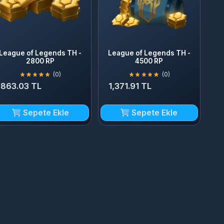
e of Legends TH -
League of Legends TH -
2800 RP
4500 RP
(0)
(0)
.03 TL
1,371.91 TL
Sepete Ekle
Sepete Ekle