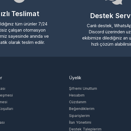
Destek Servisi
ığınız tüm ürünler 7/24
Canlı destek, WhatsApp ve
iz çalışan otomasyon
Discord üzerinden uzman
z sayesinde anında ve
ekibimize dilediğiniz an ulaşa
 olarak teslim edilir.
hızlı çözüm alabilirsiniz.
Üyelik
ı
Şifremi Unuttum
şmesi
Hesabım
si
Cüzdanım
lları
Beğendiklerim
Siparişlerim
İlan Yönetimi
Destek Taleplerim