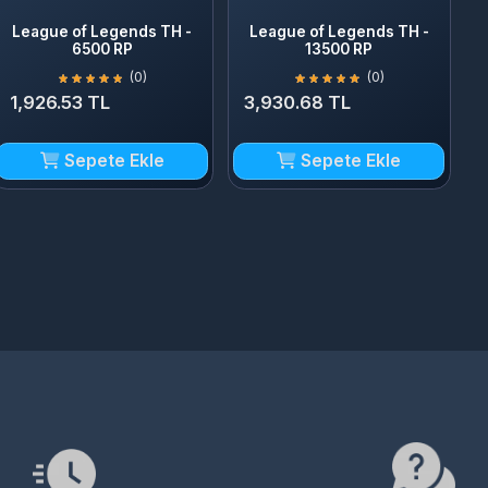
6500 RP
13500 RP
(0)
(0)
,926.53 TL
3,930.68 TL
Sepete Ekle
Sepete Ekle
lı Teslimat