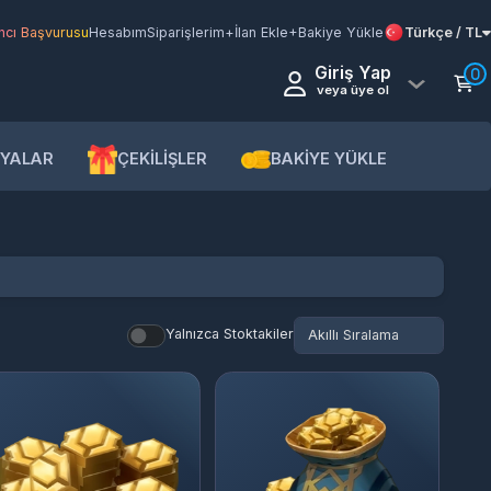
şvurusu
Hesabım
Siparişlerim
+İlan Ekle
+Bakiye Yükle
Türkçe / TL
Giriş Yap
0
veya üye ol
AR
ÇEKİLİŞLER
BAKİYE YÜKLE
Yalnızca Stoktakiler