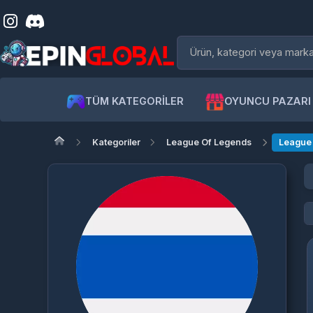
TÜM KATEGORİLER
OYUNCU PAZARI
Kategoriler
League Of Legends
League of
L