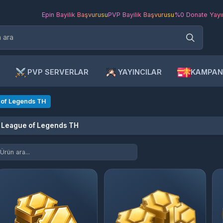
Epin Bayilik Başvurusu
PVP Bayilik Başvurusu
%0 Donate Yayıncı Ba
PVP SERVERLAR
YAYINCILAR
KAMPANYAL
 Legends TH
eague of Legends TH