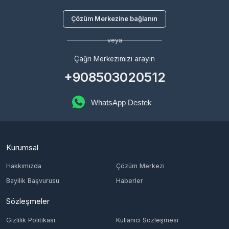
Çağrı Merkezimizi arayın
+908503020512
WhatsApp Destek
Kurumsal
Hakkımızda
Çözüm Merkezi
Bayilik Başvurusu
Haberler
Sözleşmeler
Gizlilik Politikası
Kullanıcı Sözleşmesi
Satış Sözleşmesi
İptal & İade Koşulları
KVKK
Çerez Politikası
Üyelik