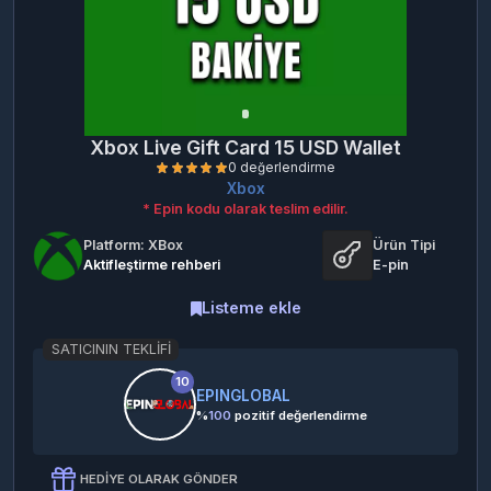
Xbox Live Gift Card 15 USD Wallet
Xbox
* Epin kodu olarak teslim edilir.
Platform: XBox
Ürün Tipi
Aktifleştirme rehberi
E-pin
Listeme ekle
0 değerlendirme
SATICININ TEKLIFI
10
EPINGLOBAL
%
100
pozitif değerlendirme
HEDIYE OLARAK GÖNDER
Hediye olarak satın al ve PDF hediye kartın indirmeye hazır
olsun.