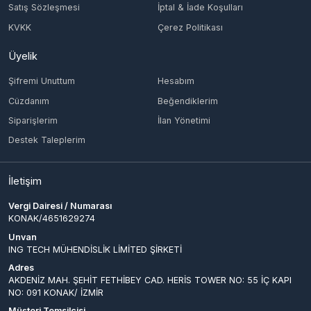
Şifremi Unuttum
Hesabım
Cüzdanım
Beğendiklerim
Siparişlerim
İlan Yönetimi
Destek Taleplerim
İletişim
Vergi Dairesi / Numarası
KONAK/4651629274
Unvan
ING TECH MÜHENDİSLİK LİMİTED ŞİRKETİ
Adres
AKDENİZ MAH. ŞEHİT FETHİBEY CAD. HERİS TOWER NO: 55 İÇ KAPI
NO: 091 KONAK/ İZMİR
Müşteri Temsilcisi
-
İletişim E-Posta
info@epinglobal.com