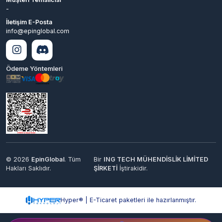
Ödeme Yöntemleri
© 2026
EpinGlobal
. Tüm
Bir
ING TECH MÜHENDİSLİK LİMİTED
Hakları Saklıdır.
ŞİRKETİ
İştirakidir.
Hyper® | E-Ticaret paketleri ile hazırlanmıştır.
0
680.47
Sepete Ekle
TL
Keşfet
Kategoriler
Sepetim
Destek
Hesabım